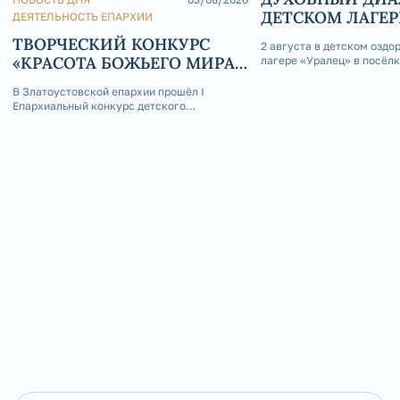
ДЕТСКОМ ЛАГЕР
ДЕЯТЕЛЬНОСТЬ ЕПАРХИИ
ТВОРЧЕСКИЙ КОНКУРС
2 августа в детском оздо
«КРАСОТА БОЖЬЕГО МИРА
лагере «Уралец» в посёл
состоялась интересная вс
В СКАЗКАХ НАРОДОВ
благословению епископа 
В Златоустовской епархии прошёл I
РОССИИ»
и Саткинского Серафима,
Епархиальный конкурс детского
молодёжного отдела Зла
творчества «Красота Божьего мира в
епархии иерей Андрей Ст
сказках народов России».