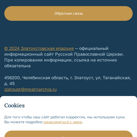
Обратная связь
© 2024 Златоустовская епархия
— официальный
информационный сайт Русской Православной Церкви.
При копировании информации, ссылка на источник
обязательна
456200, Челябинская область, г. Златоуст, ул. Таганайская,
д. 45
zlatoust@mpatriarchia.ru
+7 (3513) 64-64-65
Cookies
+7 (3513) 64-64-64
Контакты епархии
Для того чтобы наш сайт работал корректно, мы используем куки.
Вы можете подробно
ознакомиться с ними
.
Политика обработки и защиты
персональных данных
Мы используем cookie!
Для чего?