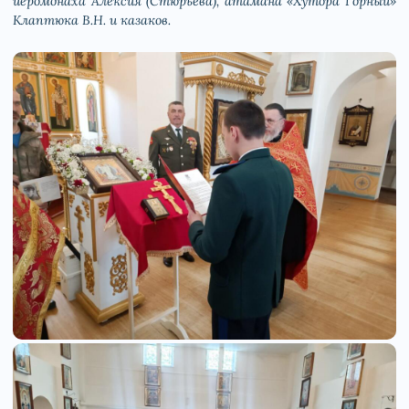
иеромонаха Алексия (Стюрьева), атамана «Хутора Горный»
Клаптюка В.Н. и казаков.