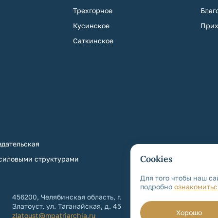
Трехгорное
Благ
Кусинское
Прих
Саткинское
дательская
Cookies
 силовыми структурами
Для того чтобы наш са
подробно
ознакомитьс
456200, Челябинская область, г.
+7 (3513) 64-6
Златоуст, ул. Таганайская, д. 45
+7 (3513) 64-
Хорошо
zlatoust@mpatriarchia.ru
Контакты еп