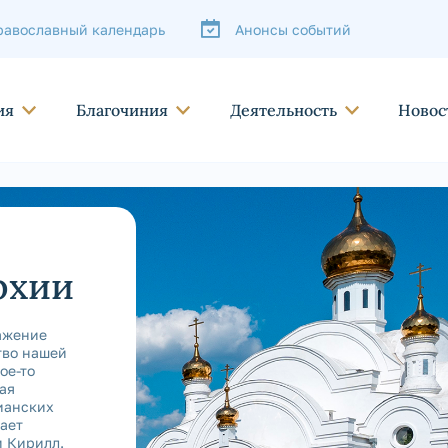
равославный календарь
Анонсы событий
ия
Благочиния
Деятельность
Новос
рхии
ажение
тво нашей
ое-то
ая
ианских
ает
и Кирилл.