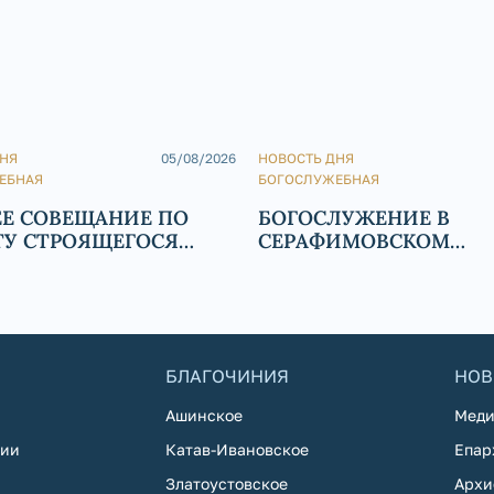
ДНЯ
05/08/2026
НОВОСТЬ ДНЯ
ЕБНАЯ
БОГОСЛУЖЕБНАЯ
ЕЕ СОВЕЩАНИЕ ПО
БОГОСЛУЖЕНИЕ В
ТУ СТРОЯЩЕГОСЯ
СЕРАФИМОВСКОМ
СВТ. ИОАННА
КАФЕДРАЛЬНОМ СОБО
УСТА
БЛАГОЧИНИЯ
НОВ
Ашинское
Меди
хии
Катав-Ивановское
Епар
Златоустовское
Архи