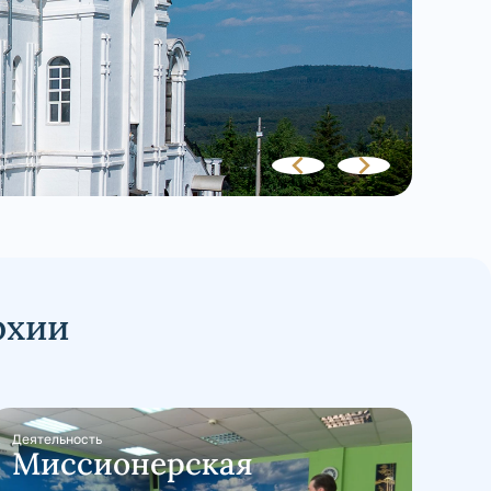
рхии
Деятельность
Миссионерская