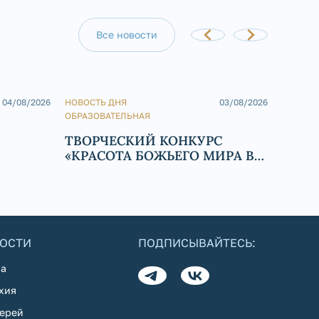
Все новости
04/08/2026
НОВОСТЬ ДНЯ
03/08/2026
НОВОСТ
ОБРАЗОВАТЕЛЬНАЯ
ДУХО
ТВОРЧЕСКИЙ КОНКУРС
ДЕТС
«КРАСОТА БОЖЬЕГО МИРА В
РЕ
СКАЗКАХ НАРОДОВ РОССИИ»
ОСТИ
ПОДПИСЫВАЙТЕСЬ:
а
хия
ерей