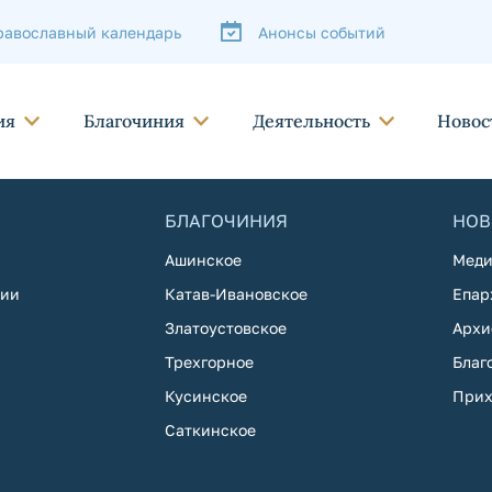
равославный календарь
Анонсы событий
ия
Благочиния
Деятельность
Новос
БЛАГОЧИНИЯ
НОВ
Ашинское
Меди
хии
Катав-Ивановское
Епар
Златоустовское
Архи
Трехгорное
Благ
Кусинское
Прих
Саткинское