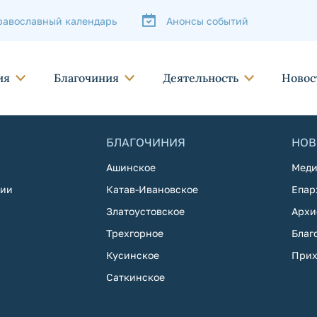
равославный календарь
Анонсы событий
ия
Благочиния
Деятельность
Новос
БЛАГОЧИНИЯ
НОВ
Ашинское
Меди
хии
Катав-Ивановское
Епар
Златоустовское
Архи
Трехгорное
Благ
Кусинское
Прих
Саткинское