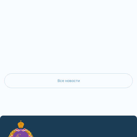
Златоустовского и Сатки
епископа Златоустовского и Саткинского
состоялось собрание дух
Серафима в храмах Ашинского благочиния
Златоустовского благочи
состоялись миссионерские
председательством благо
просветительские акции.
Златоустовского округа 
Все новости