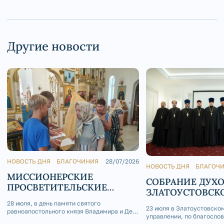
Другие новости
НОВОСТЬ ДНЯ
БЛАГОЧИНИЯ
28/07/2026
НОВОСТЬ ДНЯ
БЛАГОЧ
МИССИОНЕРСКИЕ
СОБРАНИЕ ДУХ
ПРОСВЕТИТЕЛЬСКИЕ
ЗЛАТОУСТОВСК
АКЦИИ В ДЕНЬ КРЕЩЕНИЯ
БЛАГОЧИНИЯ
28 июля, в день памяти святого
РУСИ В АШИНСКОМ
23 июля в Златоустовско
равноапостольного князя Владимира и День
управлении, по благосло
БЛАГОЧИНИИ
Крещения Руси, по благословению