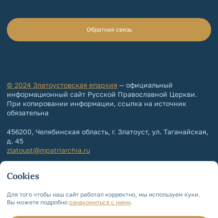
Обратная связь
© 2024 Златоустовская епархия
— официальный
информационный сайт Русской Православной Церкви.
При копировании информации, ссылка на источник
обязательна
456200, Челябинская область, г. Златоуст, ул. Таганайская,
д. 45
zlatoust@mpatriarchia.ru
+7 (3513) 64-64-65
Cookies
+7 (3513) 64-64-64
Контакты епархии
Для того чтобы наш сайт работал корректно, мы используем куки.
Вы можете подробно
ознакомиться с ними
.
Политика обработки и защиты
персональных данных