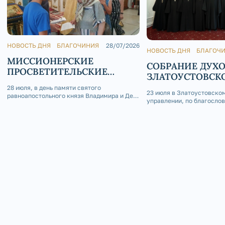
НОВОСТЬ ДНЯ
БЛАГОЧИНИЯ
28/07/2026
НОВОСТЬ ДНЯ
БЛАГОЧ
МИССИОНЕРСКИЕ
СОБРАНИЕ ДУХ
ПРОСВЕТИТЕЛЬСКИЕ
ЗЛАТОУСТОВСК
АКЦИИ В ДЕНЬ КРЕЩЕНИЯ
БЛАГОЧИНИЯ
28 июля, в день памяти святого
РУСИ В АШИНСКОМ
23 июля в Златоустовско
равноапостольного князя Владимира и День
управлении, по благосло
БЛАГОЧИНИИ
Крещения Руси, по благословению
Златоустовского и Сатки
епископа Златоустовского и Саткинского
состоялось собрание дух
Серафима в храмах Ашинского благочиния
Златоустовского благочи
состоялись миссионерские
председательством благо
просветительские акции.
Златоустовского округа 