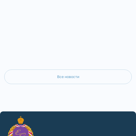
состоялось собрание дух
Серафима в храмах Ашинского благочиния
Златоустовского благочи
состоялись миссионерские
председательством благо
просветительские акции.
Златоустовского округа 
Все новости