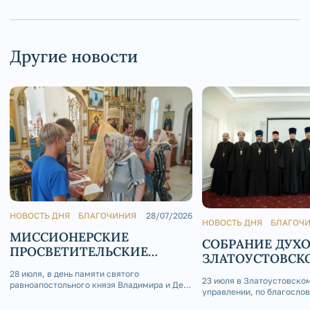
Другие новости
НОВОСТЬ ДНЯ
БЛАГОЧИНИЯ
28/07/2026
НОВОСТЬ ДНЯ
БЛАГОЧ
МИССИОНЕРСКИЕ
СОБРАНИЕ ДУХ
ПРОСВЕТИТЕЛЬСКИЕ
ЗЛАТОУСТОВСК
АКЦИИ В ДЕНЬ КРЕЩЕНИЯ
БЛАГОЧИНИЯ
28 июля, в день памяти святого
РУСИ В АШИНСКОМ
23 июля в Златоустовско
равноапостольного князя Владимира и День
управлении, по благосло
БЛАГОЧИНИИ
Крещения Руси, по благословению
Златоустовского и Сатки
епископа Златоустовского и Саткинского