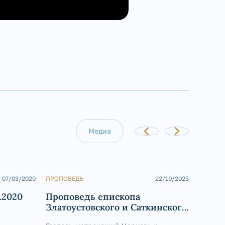
Медиа
07/03/2020
ПРОПОВЕДЬ
22/10/2023
ФОТООЧЕТ
.2020
Проповедь епископа
Апп. Пе
Златоустовского и Саткинского
Божеств
Петра в Неделю 20-ю по
тезоиме