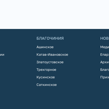
БЛАГОЧИНИЯ
НОВ
Ашинское
Меди
хии
Катав-Ивановское
Епар
Златоустовское
Архи
Трехгорное
Благ
Кусинское
Прих
Саткинское