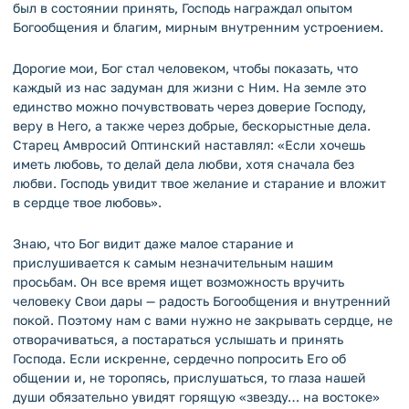
был в состоянии принять, Господь награждал опытом
Богообщения и благим, мирным внутренним устроением.
Дорогие мои, Бог стал человеком, чтобы показать, что
каждый из нас задуман для жизни с Ним. На земле это
единство можно почувствовать через доверие Господу,
веру в Него, а также через добрые, бескорыстные дела.
Старец Амвросий Оптинский наставлял: «Если хочешь
иметь любовь, то делай дела любви, хотя сначала без
любви. Господь увидит твое желание и старание и вложит
в сердце твое любовь».
Знаю, что Бог видит даже малое старание и
прислушивается к самым незначительным нашим
просьбам. Он все время ищет возможность вручить
человеку Свои дары — радость Богообщения и внутренний
покой. Поэтому нам с вами нужно не закрывать сердце, не
отворачиваться, а постараться услышать и принять
Господа. Если искренне, сердечно попросить Его об
общении и, не торопясь, прислушаться, то глаза нашей
души обязательно увидят горящую «звезду… на востоке»