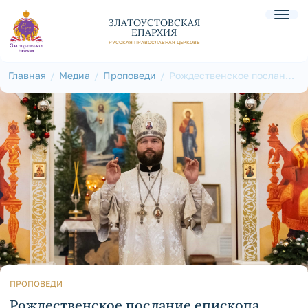
ЗЛАТОУСТОВСКАЯ
ЕПАРХИЯ
РУССКАЯ ПРАВОСЛАВНАЯ ЦЕРКОВЬ
Главная
Медиа
Проповеди
Рождественское послание
епископа Златоустовского
и Саткинского Петра
клиру, монашествующим и
мирянам Златоустовской
епархии
ПРОПОВЕДИ
Рождественское послание епископа