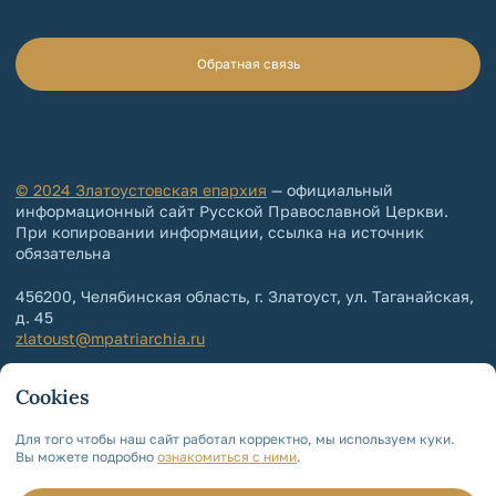
Обратная связь
© 2024 Златоустовская епархия
— официальный
информационный сайт Русской Православной Церкви.
При копировании информации, ссылка на источник
обязательна
456200, Челябинская область, г. Златоуст, ул. Таганайская,
д. 45
zlatoust@mpatriarchia.ru
+7 (3513) 64-64-65
Cookies
+7 (3513) 64-64-64
Контакты епархии
Для того чтобы наш сайт работал корректно, мы используем куки.
Вы можете подробно
ознакомиться с ними
.
Политика обработки и защиты
персональных данных