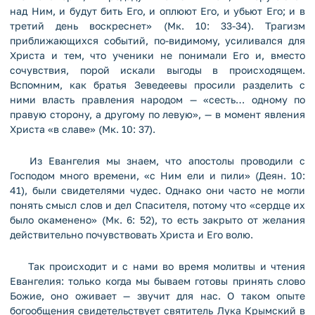
над Ним, и будут бить Его, и оплюют Его, и убьют Его; и в
третий день воскреснет» (Мк. 10: 33-34). Трагизм
приближающихся событий, по-видимому, усиливался для
Христа и тем, что ученики не понимали Его и, вместо
сочувствия, порой искали выгоды в происходящем.
Вспомним, как братья Зеведеевы просили разделить с
ними власть правления народом — «сесть… одному по
правую сторону, а другому по левую», — в момент явления
Христа «в славе» (Мк. 10: 37).
Из Евангелия мы знаем, что апостолы проводили с
Господом много времени, «с Ним ели и пили» (Деян. 10:
41), были свидетелями чудес. Однако они часто не могли
понять смысл слов и дел Спасителя, потому что «сердце их
было окаменено» (Мк. 6: 52), то есть закрыто от желания
действительно почувствовать Христа и Его волю.
Так происходит и с нами во время молитвы и чтения
Евангелия: только когда мы бываем готовы принять слово
Божие, оно оживает — звучит для нас. О таком опыте
богообщения свидетельствует святитель Лука Крымский в