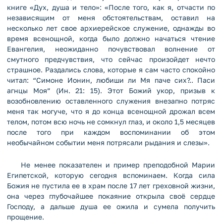
книге «Дух, душа и тело»: «После того, как я, отчасти по
независящим от меня обстоятельствам, оставил на
несколько лет свое архиерейское служение, однажды во
время всенощной, когда было должно начаться чтение
Евангелия, неожиданно почувствовал волнение от
смутного предчувствия, что сейчас произойдет нечто
страшное. Раздались слова, которые я сам часто спокойно
читал: “Симоне Ионин, любиши ли Мя паче сих?.. Паси
агнцы Моя” (Ин. 21: 15). Этот Божий укор, призыв к
возобновлению оставленного служения внезапно потряс
меня так могуче, что я до конца всенощной дрожал всем
телом, потом всю ночь не сомкнул глаз, и около 1,5 месяцев
после того при каждом воспоминании об этом
необычайном событии меня потрясали рыдания и слезы».
Не менее показателен и пример преподобной Марии
Египетской, которую сегодня вспоминаем. Когда сила
Божия не пустила ее в храм после 17 лет греховной жизни,
она через глубочайшее покаяние открыла своё сердце
Господу, а дальше душа ее ожила и сумела получить
прощение.