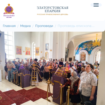
ЗЛАТОУСТОВСКАЯ
ЕПАРХИЯ
РУССКАЯ ПРАВОСЛАВНАЯ ЦЕРКОВЬ
Главная
Медиа
Проповеди
Проповедь епископа
Златоустовского и
Саткинского Петра в
Неделю 5-ю Великого
поста, преподобной Марии
Египетской в
Серафимовском
кафедральном соборе г.
Златоуст 21 апреля 2024 г.